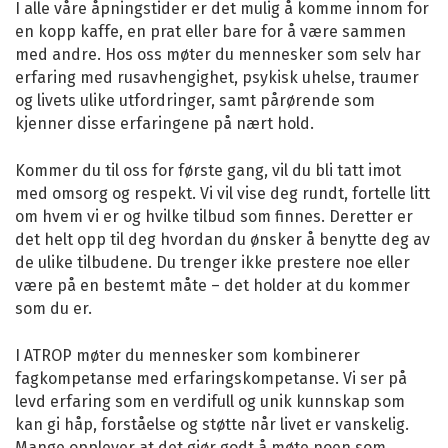
I alle våre åpningstider er det mulig å komme innom for
en kopp kaffe, en prat eller bare for å være sammen
med andre. Hos oss møter du mennesker som selv har
erfaring med rusavhengighet, psykisk uhelse, traumer
og livets ulike utfordringer, samt pårørende som
kjenner disse erfaringene på nært hold.
Kommer du til oss for første gang, vil du bli tatt imot
med omsorg og respekt. Vi vil vise deg rundt, fortelle litt
om hvem vi er og hvilke tilbud som finnes. Deretter er
det helt opp til deg hvordan du ønsker å benytte deg av
de ulike tilbudene. Du trenger ikke prestere noe eller
være på en bestemt måte – det holder at du kommer
som du er.
I ATROP møter du mennesker som kombinerer
fagkompetanse med erfaringskompetanse. Vi ser på
levd erfaring som en verdifull og unik kunnskap som
kan gi håp, forståelse og støtte når livet er vanskelig.
Mange opplever at det gjør godt å møte noen som