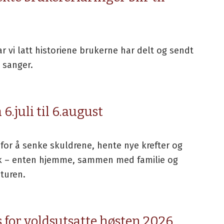
vi latt historiene brukerne har delt og sendt
m sanger.
 6.juli til 6.august
for å senke skuldrene, hente nye krefter og
k – enten hjemme, sammen med familie og
aturen.
 for voldsutsatte høsten 2026