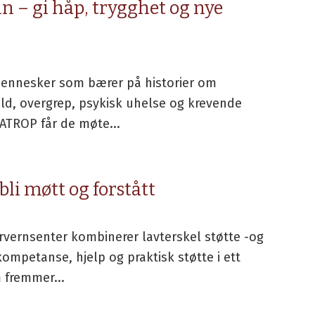
nn – gi håp, trygghet og nye
mennesker som bærer på historier om
old, overgrep, psykisk uhelse og krevende
 ATROP får de møte...
 bli møtt og forstått
rvernsenter kombinerer lavterskel støtte -og
kompetanse, hjelp og praktisk støtte i ett
 fremmer...