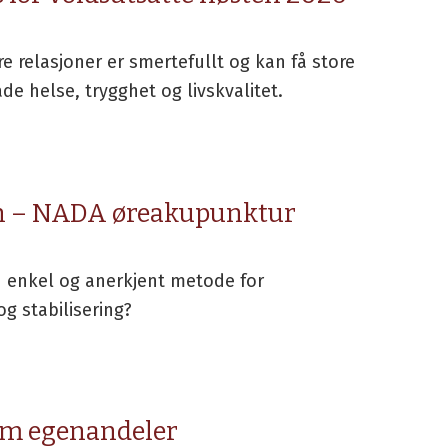
e relasjoner er smertefullt og kan få store
e helse, trygghet og livskvalitet.
on – NADA øreakupunktur
 enkel og anerkjent metode for
og stabilisering?
om egenandeler