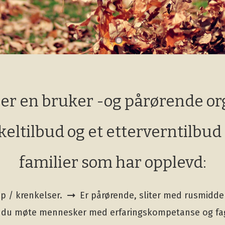
er en bruker -og pårørende o
skeltilbud og et etterverntilbu
familier som har opplevd:
ep / krenkelser.
Er pårørende, sliter med rusmidde
l du møte mennesker med erfaringskompetanse og f