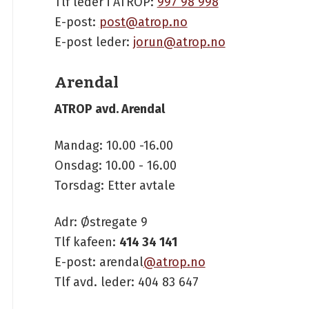
Tlf leder i ATROP:
997 98 998
E-post:
post@atrop.no
E-post leder:
jorun@atrop.no
Arendal
ATROP avd. Arendal
Mandag: 10.00 -16.00
Onsdag: 10.00 - 16.00
Torsdag: Etter avtale
Adr: Østregate 9
Tlf kafeen:
414 34 141
E-post: arendal
@atrop.no
Tlf avd. leder: 404 83 647